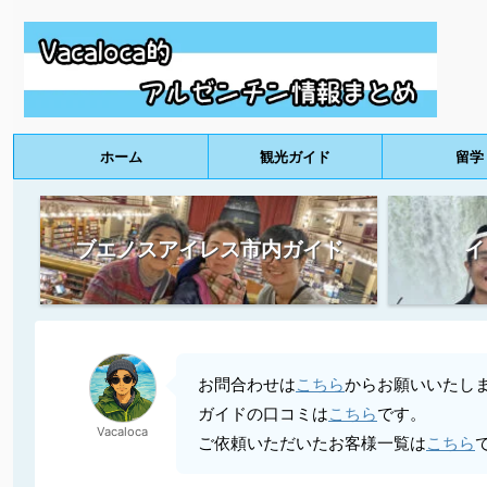
ホーム
観光ガイド
留学
ブエノスアイレス市内ガイド
イ
お問合わせは
こちら
からお願いいたし
ガイドの口コミは
こちら
です。
Vacaloca
ご依頼いただいたお客様一覧は
こちら