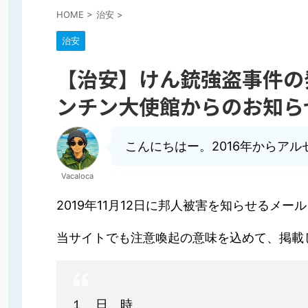
HOME
>
治安
>
治安
【治安】けん銃強盗事件の
ンチン大使館からのお知ら
こんにちはー。2016年からア
Vacaloca
2019年11月12日に邦人被害を知らせるメ
当サイトでも注意喚起の意味を込めて、掲載
１ 日 時