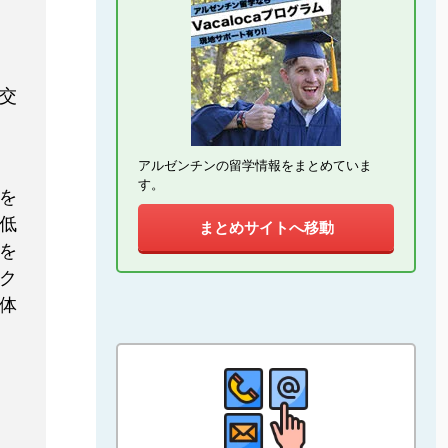
交
アルゼンチンの留学情報をまとめていま
す。
を
低
まとめサイトへ移動
を
ク
体