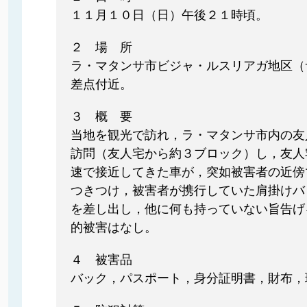
１１月１０日（日）午後２１時頃。
２ 場 所
ラ・マタンサ市ビジャ・ルスリアガ地区（
差点付近。
３ 概 要
当地を観光で訪れ，ラ・マタンサ市内の友
訪問（友人宅から約３ブロック）し，友人
速で接近してきた車が，突如被害者の近傍
つきつけ，被害者が携行していた肩掛けバ
を差し出し，他に何も持っていない旨告げ
的被害はなし。
４ 被害品
バック，パスポート，身分証明書，財布，