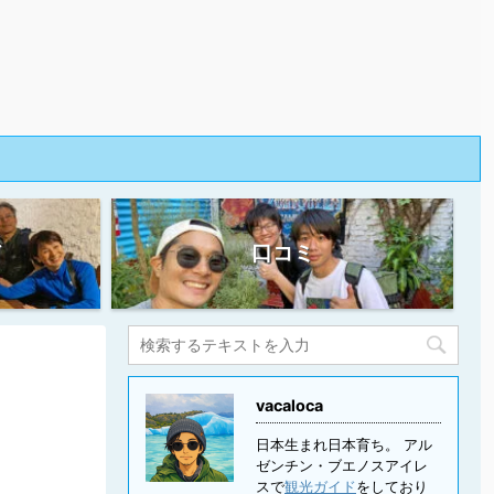
ド
口コミ
vacaloca
日本生まれ日本育ち。 アル
ゼンチン・ブエノスアイレ
スで
観光ガイド
をしており