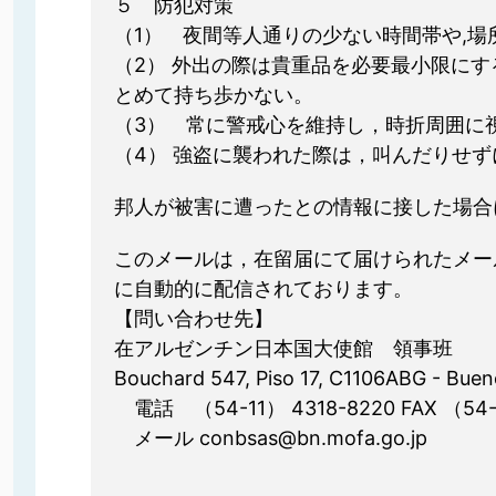
５ 防犯対策
（1） 夜間等人通りの少ない時間帯や,
（2） 外出の際は貴重品を必要最小限に
とめて持ち歩かない。
（3） 常に警戒心を維持し，時折周囲に
（4） 強盗に襲われた際は，叫んだりせ
邦人が被害に遭ったとの情報に接した場合
このメールは，在留届にて届けられたメー
に自動的に配信されております。
【問い合わせ先】
在アルゼンチン日本国大使館 領事班
Bouchard 547, Piso 17, C1106ABG - Bueno
電話 （54-11） 4318-8220 FAX （54-
メール conbsas@bn.mofa.go.jp