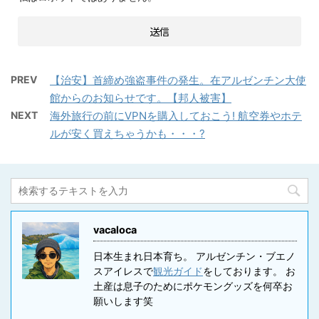
PREV
【治安】首締め強盗事件の発生。在アルゼンチン大使
館からのお知らせです。【邦人被害】
NEXT
海外旅行の前にVPNを購入しておこう! 航空券やホテ
ルが安く買えちゃうかも・・・?
vacaloca
日本生まれ日本育ち。 アルゼンチン・ブエノ
スアイレスで
観光ガイド
をしております。 お
土産は息子のためにポケモングッズを何卒お
願いします笑